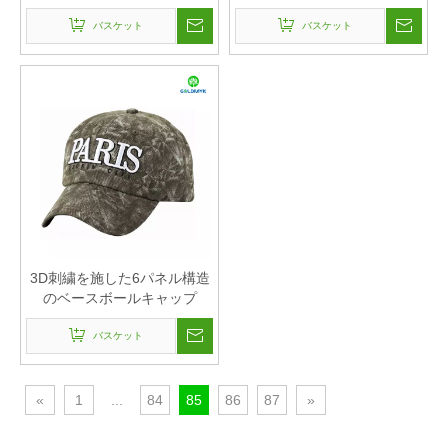
スタム ベースボール キャッ
バスケット
バスケット
プ
3D刺繍を施した6パネル構造
のベースボールキャップ
バスケット
«
1
...
84
85
86
87
»