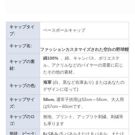
キャップタイ
ベースボールキャップ
プ:
キャップ名:
ファッションカスタマイズされた空白の野球帽
綿100%
、綿、キャンバス、ポリエステ
キャップの素
ル、アクリルなどのバイヤーの需要に応じ
材:
たその他の素材。
海軍
(白、黒など在庫あり)
またはあなたの
キャップの色:
デザインに従って
)
キャップサイ
58cm
, 通常子供用は52cm～56cm、大人用
ズ:
は57cm～60cmです。
キャップのロ
無地、プリント、アップリケ刺繍、刺繍等
ゴ:
も承ります
形状、ピーク:
6パネル
(5 パネルまたは 6 パネル、または