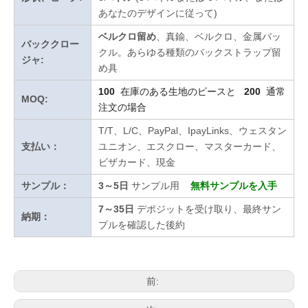
あなたのデザインに従って)
ベルクロ留め
、真鍮、ベルクロ、金属バッ
バッククロー
クル。あらゆる種類のバックストラップ留
ジャ:
め具
100
在庫のある生地のピースと
200
通常
MOQ:
注文の場合
T/T、L/C、PayPal、IpayLinks、ウェスタン
支払い：
ユニオン、エスクロー、マスターカード、
ビザカード、現金
サンプル：
3～5日
サンプル用
無料サンプルを入手
7～35日
デポジットを受け取り、最終サン
納期：
プルを確認した後約
前: