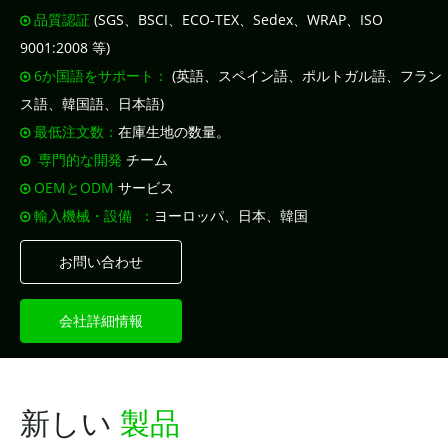
品質認証
(SGS、BSCI、ECO-TEX、Sedex、WRAP、ISO

9001:2008 等)
6か国語​​をサポート：
(英語、スペイン語、ポルトガル語、フラン

ス語、韓国語、日本語)
最低注文数：
在庫生地の数量。

専門的な開発
チーム

OEMとODM
サービス

輸入機械・設備
：
ヨーロッパ、日本、韓国

お問い合わせ
会社詳細情報
新しい
製品