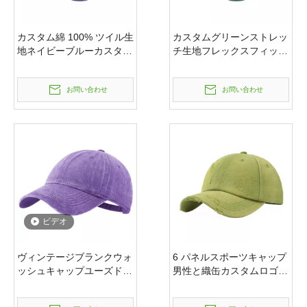
カスタム綿 100% ツイル生
カスタムグリーンストレッ
地ネイビーブルーカスタム
チ生地フレックスフィット
無地ロゴ 3D 刺繍野球帽帽
スタイルカスタムロゴチェ
子缶カスタム刺繍の女性と
ーン刺繍野球帽帽子刺繍帽
お問い合わせ
お問い合わせ
男性
子刺繍野球スポーツキャッ
プ
ビデオ
ヴィンテージブランクウォ
6 パネルスポーツキャップ
ッシュキャップユーズド加
男性と織缶カスタムロゴヴ
工野球帽ユニセックス調節
ィンテージスタイリッシュ
可能なお父さん帽子女性と
なブランクコットンベース