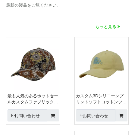
最新の製品をご覧ください。
もっと見る
最も人気のあるホットセー
カスタム3Dシリコーンプ
ルカスタムファブリック野
リントソフトコットンツイ
球帽と帽子工場
ルファブリック非構造化ス
ポーツキャップと帽子
お問い合わせ
お問い合わせ