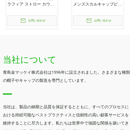
ラフィア ストロー カウボ
メンズスカルキャップビー
ーイ ハット
ニー男性または女性冬のニ
ット帽子暖かい帽子缶
お問い合わせ
お問い合わせ
Costom ロゴ刺繍帽子メー
カー
当社について
青島金マッケイ株式会社は1996年に設立されました。さまざまな種類
の帽子やキャップの製造を専門としています。
当社は、製品の納期と品質を保証するとともに、すべてのプロセスに
おける持続可能なベストプラクティスと信頼性の高い顧客サービスを
維持することに尽力します。私たちは世界中で強固な関係を築いてき