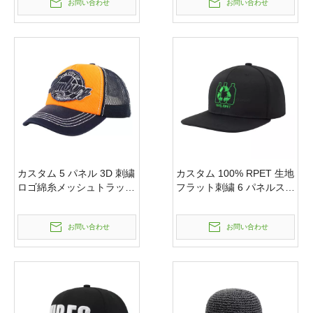
お問い合わせ
お問い合わせ
男性のための印刷や刺繍が
ボールキャップユーズド加
可能
工ウォッシュお父さん帽子
カスタム 5 パネル 3D 刺繍
カスタム 100% RPET 生地
ロゴ綿糸メッシュトラッカ
フラット刺繍 6 パネルスナ
ーハットパッチ刺繍お父さ
ップバック帽子キャップ女
ん帽子カスタマイズされた
性と男性ユニセックス
お問い合わせ
お問い合わせ
ロゴメッシュ帽子