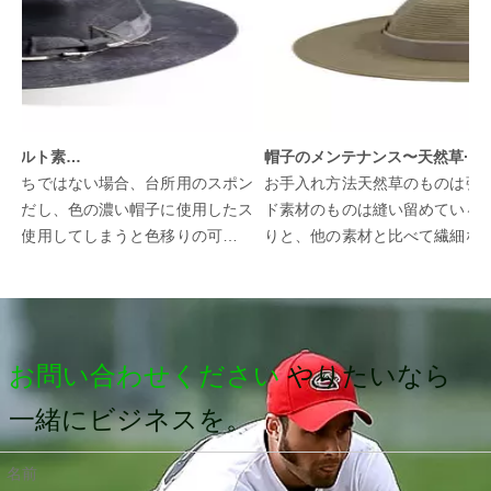
帽子のメンテナンス〜フェルト素材の帽子
帽子のメンテナンス〜天然草·ブレード素材の帽子
ちではない場合、台所用のスポン
お手入れ方法天然草のものは強くつ
だし、色の濃い帽子に使用したス
ド素材のものは縫い留めている糸が
使用してしまうと色移りの可能性
りと、他の素材と比べて繊細なもの
ださい。①...
は特にお気をつけください。①網目など
お問い合わせください
やりたいなら
一緒にビジネスを。