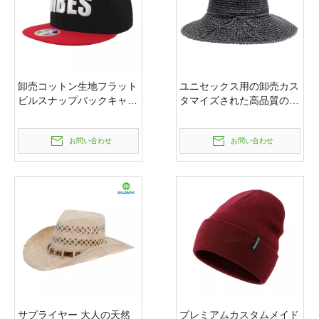
卸売コットン生地フラット
ユニセックス用の卸売カス
ビルスナップバックキャッ
タマイズされた高品質の紙
プと帽子、バイザーにカス
ストローフロッピーハット
タマイズされた3D刺繍ロ
お問い合わせ
お問い合わせ
ゴとステッカーが付いてい
ます
サプライヤー 大人の天然
プレミアムカスタムメイド