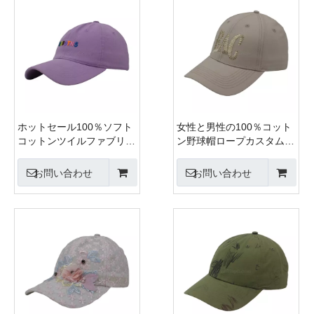
ホットセール100％ソフト
女性と男性の100％コット
コットンツイルファブリッ
ン野球帽ロープカスタム刺
ク非構造化野球帽と3Dシ
繍シルクプリント6パネル
リコンプリント付きの帽子
キャップメタルバックルク
お問い合わせ
お問い合わせ
ロージャー