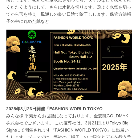
くたたくようにして、さらに水気を切ります。⑤よく水気を切っ
てから形を整え、風通しの良い日陰で陰干しします。保管方法帽
子の中に丸めた紙など
2025年3月26日開催『FASHION WORLD TOKYO』に「帽子」が出展いたします。--金麦凯GOLDMYK
みんな様 平素からお世話になっております。金麦凯GOLDMYK
株式会社でございます。 この度弊社は、3月21日よりTokyo Big
Sightにて開催されます『FASHION WORLD TOKYO』に出展い
たします。ブースでは、弊社の「帽子」のご紹介とデモを行う予