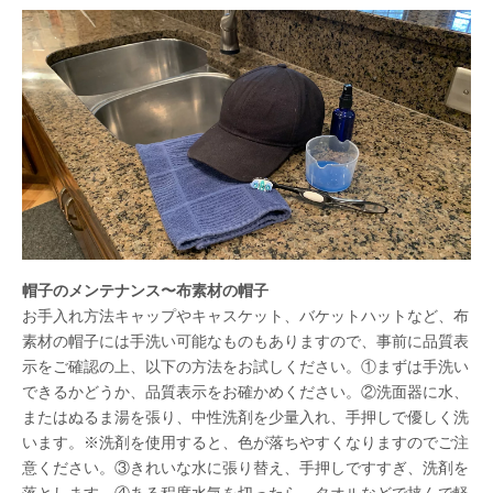
帽子のメンテナンス〜布素材の帽子
お手入れ方法キャップやキャスケット、バケットハットなど、布
素材の帽子には手洗い可能なものもありますので、事前に品質表
示をご確認の上、以下の方法をお試しください。①まずは手洗い
できるかどうか、品質表示をお確かめください。②洗面器に水、
またはぬるま湯を張り、中性洗剤を少量入れ、手押しで優しく洗
います。※洗剤を使用すると、色が落ちやすくなりますのでご注
意ください。③きれいな水に張り替え、手押しですすぎ、洗剤を
落とします。④ある程度水気を切ったら、タオルなどで挟んで軽