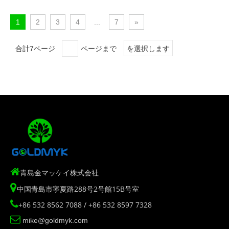
1
2
3
4
...
7
»
合計7ページ
ページまで
を選択します

青島金マッケイ株式会社

中国青島市寧夏路288号2号館15B号室

+86 532 8562 7088 / +86 532 8597 7328

mike@goldmyk.com