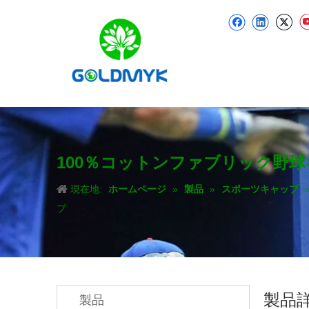
100％コットンファブリック野
現在地:
ホームページ
»
製品
»
スポーツキャップ
プ
製品
製品