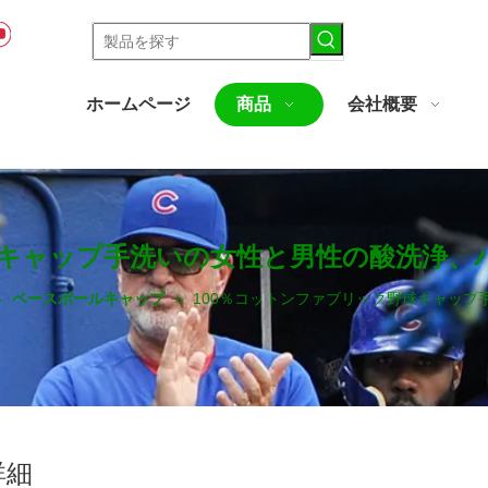
ホームページ
商品
会社概要
球キャップ手洗いの女性と男性の酸洗浄、
»
ベースボールキャップ
»
100％コットンファブリック野球キャップ
詳細