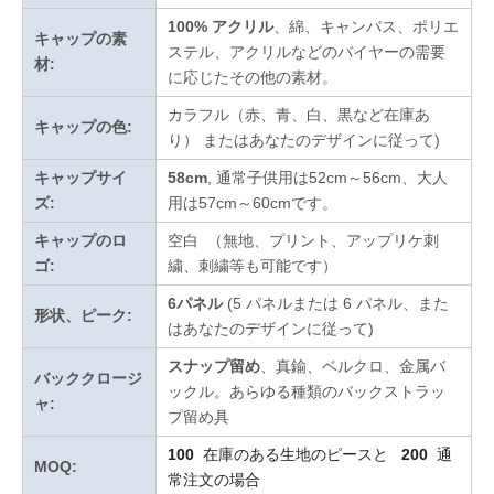
100% アクリル
、綿、キャンバス、ポリエ
キャップの素
ステル、アクリルなどのバイヤーの需要
材:
に応じたその他の素材。
カラフル（赤、青、白、黒など在庫あ
キャップの色:
り）
またはあなたのデザインに従って
)
キャップサイ
58cm
, 通常子供用は52cm～56cm、大人
ズ:
用は57cm～60cmです。
キャップのロ
空白 （無地、プリント、アップリケ刺
ゴ:
繍、刺繍等も可能です）
6パネル
(5 パネルまたは 6 パネル、また
形状、ピーク:
はあなたのデザインに従って)
スナップ留め
、真鍮、ベルクロ、金属バ
バッククロージ
ックル。あらゆる種類のバックストラッ
ャ:
プ留め具
100
在庫のある生地のピースと
200
通
MOQ:
常注文の場合