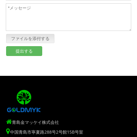
ファイルを添付する
提出する

青島金マッケイ株式会社

中国青島市寧夏路288号2号館15B号室