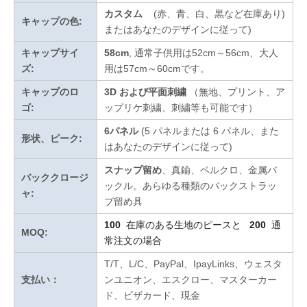
カスタム
(赤、青、白、黒など在庫あり)
キャップの色:
またはあなたのデザインに従って
)
キャップサイ
58cm
, 通常子供用は52cm～56cm、大人
ズ:
用は57cm～60cmです。
キャップのロ
3D および平面刺繍
（無地、プリント、ア
ゴ:
ップリケ刺繍、刺繍等も可能です）
6パネル
(5 パネルまたは 6 パネル、また
形状、ピーク:
はあなたのデザインに従って)
スナップ留め
、真鍮、ベルクロ、金属バ
バッククロージ
ックル。あらゆる種類のバックストラッ
ャ:
プ留め具
100
在庫のある生地のピースと
200
通
MOQ:
常注文の場合
T/T、L/C、PayPal、IpayLinks、ウェスタ
支払い：
ンユニオン、エスクロー、マスターカー
ド、ビザカード、現金