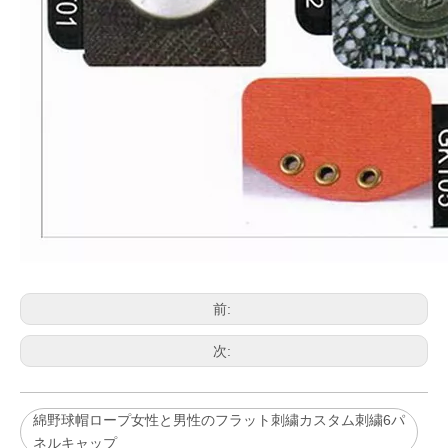
前:
次:
綿野球帽ロープ女性と男性のフラット刺繍カスタム刺繍6パ
ネルキャップ