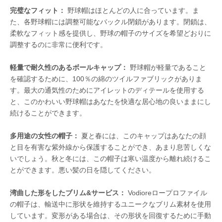
完璧なフィット：
野球帽はほとんどの人に合っています。ま
た、各野球帽には調整可能なバックル閉鎖があります。閉鎖は、
柔軟なフィット感を提供し、野球の帽子のサイズを希望どおりに
調整するのに非常に便利です。
軽量で耐久性のあるボールキャップ：
野球帽が軽量であること
を確認するために、100％の綿のツイルファブリックがありま
す。最大の通気性のためにアイレットのディテールを使用する
と、このかわいい野球帽はあなたを快適な居心地の良いままにし
続けることができます。
多用途の女性の帽子：
夏と春には、このキャップはあなたの顔
と目を有害な紫外線から保護することができ、あまり息苦しくな
いでしょう。秋と冬には、この帽子は寒い温度から離れ続けるこ
とができます。悪い髪の日を隠してください。
湾曲した形をしたブリム&サービス：
Vodioreロープロファイル
の帽子は、輸送中に形状を維持するユニークなブリム素材を使用
しています。変形がある場合は、その形状を回復するために手動