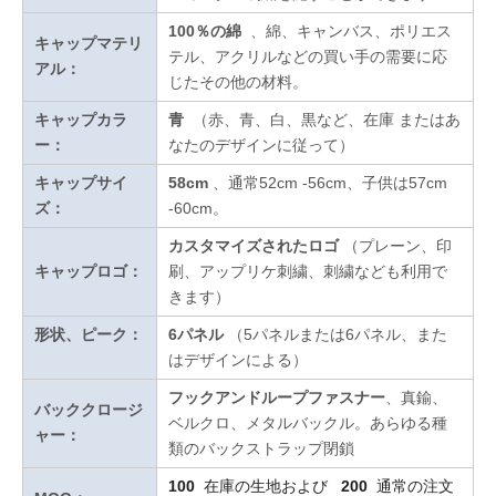
100％の綿
、綿、キャンバス、ポリエス
キャップマテリ
テル、アクリルなどの買い手の需要に応
アル：
じたその他の材料。
キャップカラ
青
（赤、青、白、黒など、在庫
またはあ
ー：
なたのデザインに従って
）
キャップサイ
58cm
、通常52cm -56cm、子供は57cm
ズ：
-60cm。
カスタマイズされたロゴ
（プレーン、印
キャップロゴ：
刷、アップリケ刺繍、刺繍なども利用で
きます）
形状、ピーク：
6パネル
（5パネルまたは6パネル、また
はデザインによる）
フックアンドループファスナー
、真鍮、
バッククロージ
ベルクロ、メタルバックル。あらゆる種
ャー：
類のバックストラップ閉鎖
100
在庫の生地および
200
通常の注文