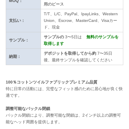
MOQ：
用のピース
T/T、L/C、PayPal、IpayLinks、Western
支払い：
Union、Escrow、MasterCard、Visaカー
ド、現金
サンプルの
3〜5日は
無料のサンプルを
サンプル：
取得します
デポジットを取得してから約
7〜35日
納期：
後、最終サンプルを確認してください
100％コットンツイルファブリックプレミアム品質
特に日常の活動には、完璧なフィット感のために居心地が良く快
適です。
調整可能なバックル閉鎖
バックル閉鎖により、調整可能な閉鎖は、2インチ以上の調整可
能なヘッド周囲を提供します。