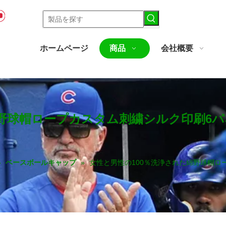
ホームページ
商品
会社概要
綿野球帽ロープカスタム刺繍シルク印刷6
»
ベースボールキャップ
»
女性と男性の100％洗浄された綿野球帽ロ