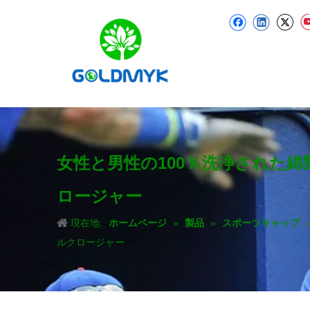
女性と男性の100％洗浄された
ロージャー
現在地:
ホームページ
»
製品
»
スポーツキャップ
ルクロージャー