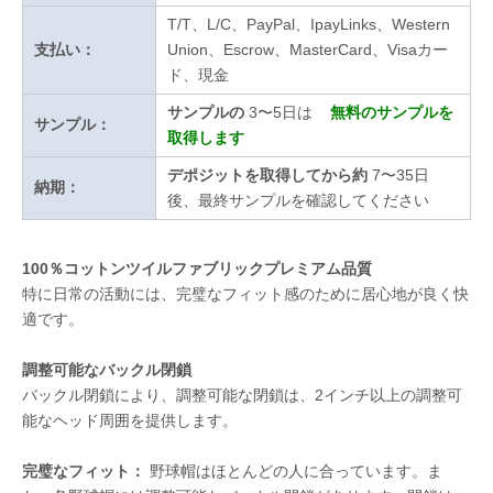
T/T、L/C、PayPal、IpayLinks、Western
支払い：
Union、Escrow、MasterCard、Visaカー
ド、現金
サンプルの
3〜5日は
無料のサンプルを
サンプル：
取得します
デポジットを取得してから約
7〜35日
納期：
後、最終サンプルを確認してください
100％コットンツイルファブリックプレミアム品質
特に日常の活動には、完璧なフィット感のために居心地が良く快
適です。
調整可能なバックル閉鎖
バックル閉鎖により、調整可能な閉鎖は、2インチ以上の調整可
能なヘッド周囲を提供します。
完璧なフィット：
野球帽はほとんどの人に合っています。ま