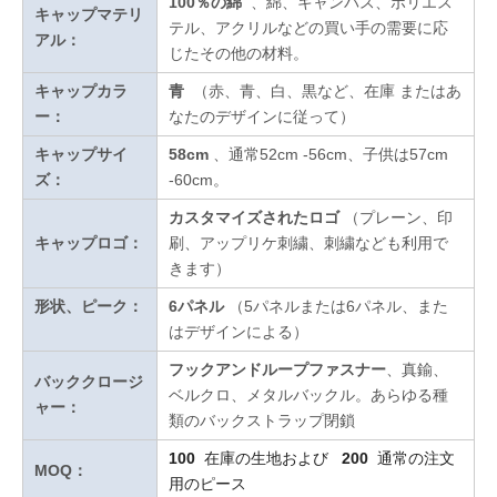
100％の綿
、綿、キャンバス、ポリエス
キャップマテリ
テル、アクリルなどの買い手の需要に応
アル：
じたその他の材料。
キャップカラ
青
（赤、青、白、黒など、在庫
またはあ
ー：
なたのデザインに従って
）
キャップサイ
58cm
、通常52cm -56cm、子供は57cm
ズ：
-60cm。
カスタマイズされたロゴ
（プレーン、印
キャップロゴ：
刷、アップリケ刺繍、刺繍なども利用で
きます）
形状、ピーク：
6パネル
（5パネルまたは6パネル、また
はデザインによる）
フックアンドループファスナー
、真鍮、
バッククロージ
ベルクロ、メタルバックル。あらゆる種
ャー：
類のバックストラップ閉鎖
100
在庫の生地および
200
通常の注文
MOQ：
用のピース