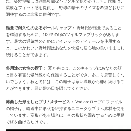
た、各野球帽には調整可能なバックル閉鎖があります。閉鎖は、
柔軟なフィット感を提供し、野球の帽子のサイズを希望どおりに
調整するのに非常に便利です。
軽量で耐久性のあるボールキャップ：
野球帽が軽量であること
を確認するために、100％の綿のツイルファブリックがありま
す。最大の通気性のためにアイレットのディテールを使用する
と、このかわいい野球帽はあなたを快適な居心地の良いままにし
続けることができます。
多用途の女性の帽子：
夏と春には、このキャップはあなたの顔
と目を有害な紫外線から保護することができ、あまり息苦しくな
いでしょう。秋と冬には、この帽子は寒い温度から離れ続けるこ
とができます。悪い髪の日を隠してください。
湾曲した形をしたブリム&サービス：
Vodioreロープロファイル
の帽子は、輸送中に形状を維持するユニークなブリム素材を使用
しています。変形がある場合は、その形状を回復するために手動
で縁を曲げるだけです。