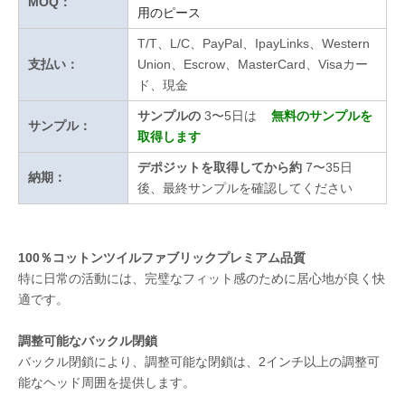
MOQ：
用のピース
T/T、L/C、PayPal、IpayLinks、Western
支払い：
Union、Escrow、MasterCard、Visaカー
ド、現金
サンプルの
3〜5日は
無料のサンプルを
サンプル：
取得します
デポジットを取得してから約
7〜35日
納期：
後、最終サンプルを確認してください
100％コットンツイルファブリックプレミアム品質
特に日常の活動には、完璧なフィット感のために居心地が良く快
適です。
調整可能なバックル閉鎖
バックル閉鎖により、調整可能な閉鎖は、2インチ以上の調整可
能なヘッド周囲を提供します。