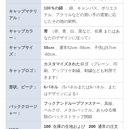
100％の綿
、綿、キャンバス、ポリエス
キャップマテリ
テル、アクリルなどの買い手の需要に応
アル：
じたその他の材料。
キャップカラ
青
（赤、青、白、黒など、在庫
またはあ
ー：
なたのデザインに従って
）
キャップサイ
58cm
、通常52cm -56cm、子供は57cm
ズ：
-60cm。
カスタマイズされたロゴ
（プレーン、印
キャップロゴ：
刷、アップリケ刺繍、刺繍なども利用で
きます）
形状、ピーク：
6パネル
（5パネルまたは6パネル、また
はデザインによる）
フックアンドループファスナー
、真鍮、
バッククロージ
ベルクロ、メタルバックル。あらゆる種
ャー：
類のバックストラップ閉鎖
100
在庫の生地および
200
通常の注文