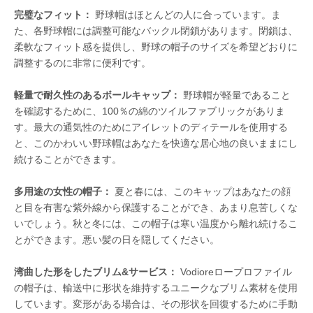
完璧なフィット：
野球帽はほとんどの人に合っています。ま
た、各野球帽には調整可能なバックル閉鎖があります。閉鎖は、
柔軟なフィット感を提供し、野球の帽子のサイズを希望どおりに
調整するのに非常に便利です。
軽量で耐久性のあるボールキャップ：
野球帽が軽量であること
を確認するために、100％の綿のツイルファブリックがありま
す。最大の通気性のためにアイレットのディテールを使用する
と、このかわいい野球帽はあなたを快適な居心地の良いままにし
続けることができます。
多用途の女性の帽子：
夏と春には、このキャップはあなたの顔
と目を有害な紫外線から保護することができ、あまり息苦しくな
いでしょう。秋と冬には、この帽子は寒い温度から離れ続けるこ
とができます。悪い髪の日を隠してください。
湾曲した形をしたブリム&サービス：
Vodioreロープロファイル
の帽子は、輸送中に形状を維持するユニークなブリム素材を使用
しています。変形がある場合は、その形状を回復するために手動