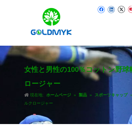
女性と男性の100％コットン野
ロージャー
現在地:
ホームページ
»
製品
»
スポーツキャップ
ルクロージャー