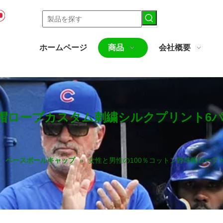
ホームページ
商品
会社概要
球帽ロープカスタム刺繍シルクプリント6
»
ベースボールキャップ
»
女性と男性の100％コットン野球帽ロープ