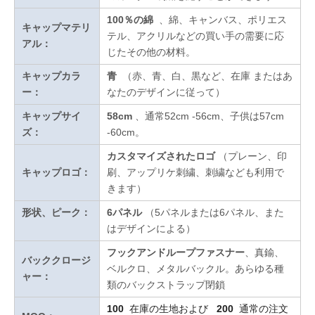
100％の綿
、綿、キャンバス、ポリエス
キャップマテリ
テル、アクリルなどの買い手の需要に応
アル：
じたその他の材料。
キャップカラ
青
（赤、青、白、黒など、在庫
またはあ
ー：
なたのデザインに従って
）
キャップサイ
58cm
、通常52cm -56cm、子供は57cm
ズ：
-60cm。
カスタマイズされたロゴ
（プレーン、印
キャップロゴ：
刷、アップリケ刺繍、刺繍なども利用で
きます）
形状、ピーク：
6パネル
（5パネルまたは6パネル、また
はデザインによる）
フックアンドループファスナー
、真鍮、
バッククロージ
ベルクロ、メタルバックル。あらゆる種
ャー：
類のバックストラップ閉鎖
100
在庫の生地および
200
通常の注文