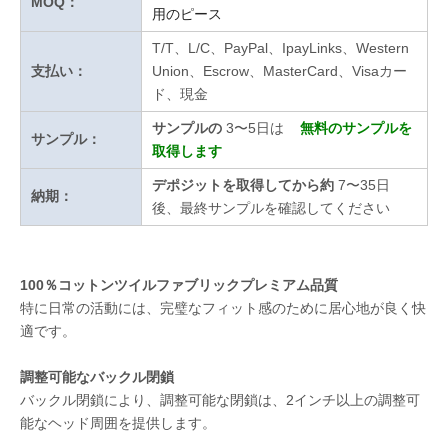
MOQ：
用のピース
T/T、L/C、PayPal、IpayLinks、Western
支払い：
Union、Escrow、MasterCard、Visaカー
ド、現金
サンプルの
3〜5日は
無料のサンプルを
サンプル：
取得します
デポジットを取得してから約
7〜35日
納期：
後、最終サンプルを確認してください
100％コットンツイルファブリックプレミアム品質
特に日常の活動には、完璧なフィット感のために居心地が良く快
適です。
調整可能なバックル閉鎖
バックル閉鎖により、調整可能な閉鎖は、2インチ以上の調整可
能なヘッド周囲を提供します。