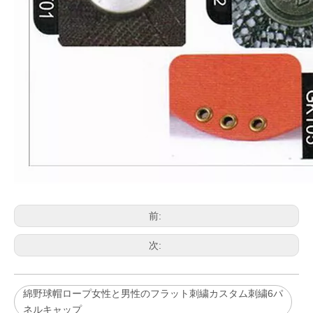
前:
次:
綿野球帽ロープ女性と男性のフラット刺繍カスタム刺繍6パ
ネルキャップ