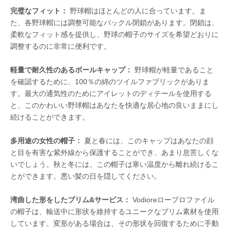
完璧なフィット：
野球帽はほとんどの人に合っています。ま
た、各野球帽には調整可能なバックル閉鎖があります。閉鎖は、
柔軟なフィット感を提供し、野球の帽子のサイズを希望どおりに
調整するのに非常に便利です。
軽量で耐久性のあるボールキャップ：
野球帽が軽量であること
を確認するために、100％の綿のツイルファブリックがありま
す。最大の通気性のためにアイレットのディテールを使用する
と、このかわいい野球帽はあなたを快適な居心地の良いままにし
続けることができます。
多用途の女性の帽子：
夏と春には、このキャップはあなたの顔
と目を有害な紫外線から保護することができ、あまり息苦しくな
いでしょう。秋と冬には、この帽子は寒い温度から離れ続けるこ
とができます。悪い髪の日を隠してください。
湾曲した形をしたブリム&サービス：
Vodioreロープロファイル
の帽子は、輸送中に形状を維持するユニークなブリム素材を使用
しています。変形がある場合は、その形状を回復するために手動