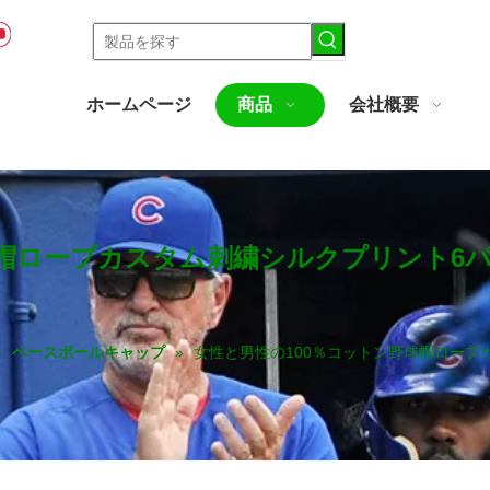
ホームページ
商品
会社概要
球帽ロープカスタム刺繍シルクプリント6
»
ベースボールキャップ
»
女性と男性の100％コットン野球帽ロープ