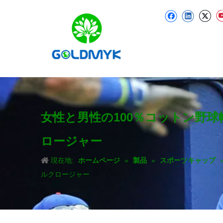
女性と男性の100％コットン野
ロージャー
現在地:
ホームページ
»
製品
»
スポーツキャップ
ルクロージャー