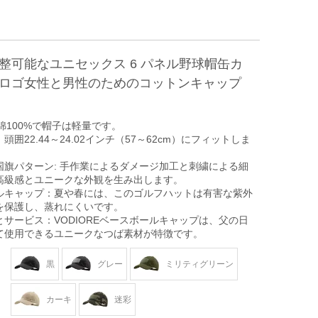
整可能なユニセックス 6 パネル野球帽缶カ
ロゴ女性と男性のためのコットンキャップ
 綿100%で帽子は軽量です。
囲22.44～24.02インチ（57～62cm）にフィットしま
国旗パターン: 手作業によるダメージ加工と刺繍による細
高級感とユニークな外観を生み出します。
ルキャップ：夏や春には、このゴルフハットは有害な紫外
を保護し、蒸れにくいです。
サービス：VODIOREベースボールキャップは、父の日
て使用できるユニークなつば素材が特徴です。
黒
グレー
ミリティグリーン
カーキ
迷彩