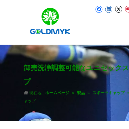
卸売洗浄調整可能なユニセックス
プ
現在地:
ホームページ
»
製品
»
スポーツキャップ
ャップ