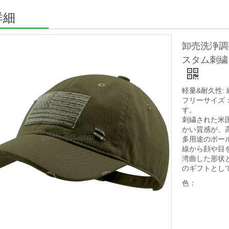
詳細
卸売洗浄調
スタム刺繍
軽量&耐久性:
フリーサイズ：頭
す。
刺繍された米
かい質感が、
多用途のボー
線から顔や目
湾曲した形状と
のギフトとし
色：