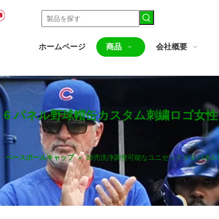
ホームページ
商品
会社概要
 6 パネル野球帽缶カスタム刺繍ロゴ女
»
ベースボールキャップ
»
卸売洗浄調整可能なユニセックス 6 パネ