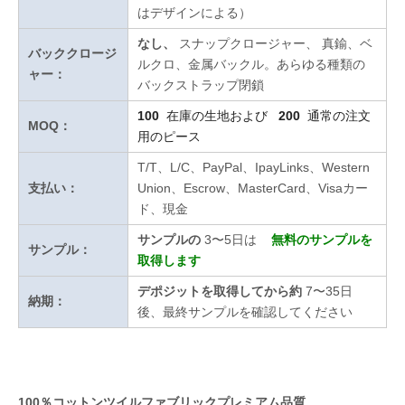
はデザインによる）
なし、
スナップクロージャー、
真鍮、ベ
バッククロージ
ルクロ、金属バックル。あらゆる種類の
ャー：
バックストラップ閉鎖
100
在庫の生地および
200
通常の注文
MOQ：
用のピース
T/T、L/C、PayPal、IpayLinks、Western
支払い：
Union、Escrow、MasterCard、Visaカー
ド、現金
サンプルの
3〜5日は
無料のサンプルを
サンプル：
取得します
デポジットを取得してから約
7〜35日
納期：
後、最終サンプルを確認してください
100％コットンツイルファブリックプレミアム品質