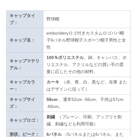
キャップタイ
野球帽
プ：
emborideryロゴ付きカスタムロゴパパ帽
キャップ名：
子6パネル野球帽子スポーツ帽子男性と女
性
100％ポリエステル
、綿、キャンバス、ポ
キャップマテリ
リエステル、アクリルなどの買い手の需
アル：
要に応じたその他の材料。
キャップカラ
カーキ
（赤、青、白、黒など。在庫
また
ー：
はデザインに従って
）
キャップサイ
58cm
、通常52cm -56cm、子供は57cm
ズ：
-60cm。
刺繍
（プレーン、印刷、アップリケ刺
キャップロゴ：
繍、刺繍なども利用可能）
形状、ピーク：
6パネル
（5パネルまたは6パネル、また