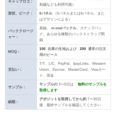
キャップロゴ：
刺繍なども利用可能）
形状、ピーク：
6パネル
（5パネルまたは6パネル、また
はデザインによる）
真鍮、
m
etalバックル
、スナップバッ
バッククロージ
ク。あらゆる種類のバックストラップ閉
ャー：
鎖
100
在庫の生地および
200
通常の注文
MOQ：
用のピース
T/T、L/C、PayPal、IpayLinks、Western
支払い：
Union、Escrow、MasterCard、Visaカー
ド、現金
サンプルの
3〜5日は
無料のサンプルを
サンプル：
取得します
デポジットを取得してから約
7〜35日
納期：
後、最終サンプルを確認してください