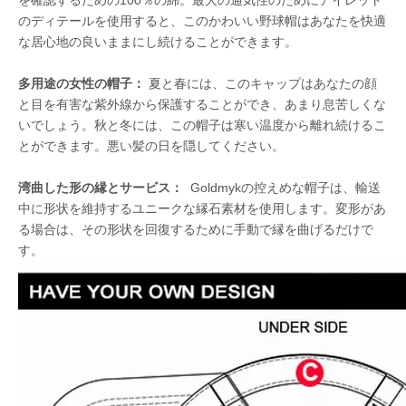
を確認するための100％の綿。最大の通気性のためにアイレット
のディテールを使用すると、このかわいい野球帽はあなたを快適
な居心地の良いままにし続けることができます。
多用途の女性の帽子：
夏と春には、このキャップはあなたの顔
と目を有害な紫外線から保護することができ、あまり息苦しくな
いでしょう。秋と冬には、この帽子は寒い温度から離れ続けるこ
とができます。悪い髪の日を隠してください。
湾曲した形の縁とサービス：
Goldmykの控えめな帽子は、輸送
中に形状を維持するユニークな縁石素材を使用します。変形があ
る場合は、その形状を回復するために手動で縁を曲げるだけで
す。