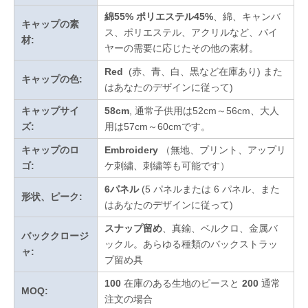
綿55% ポリエステル45%
、綿、キャンバ
キャップの素
ス、ポリエステル、アクリルなど、バイ
材:
ヤーの需要に応じたその他の素材。
Red
(赤、青、白、黒など在庫あり)
また
キャップの色:
はあなたのデザインに従って
)
キャップサイ
58cm
, 通常子供用は52cm～56cm、大人
ズ:
用は57cm～60cmです。
キャップのロ
Embroidery
（無地、プリント、アップリ
ゴ:
ケ刺繍、刺繍等も可能です）
6パネル
(5 パネルまたは 6 パネル、また
形状、ピーク:
はあなたのデザインに従って)
スナップ留め
、真鍮、ベルクロ、金属バ
バッククロージ
ックル。あらゆる種類のバックストラッ
ャ:
プ留め具
100
在庫のある生地のピースと
200
通常
MOQ:
注文の場合