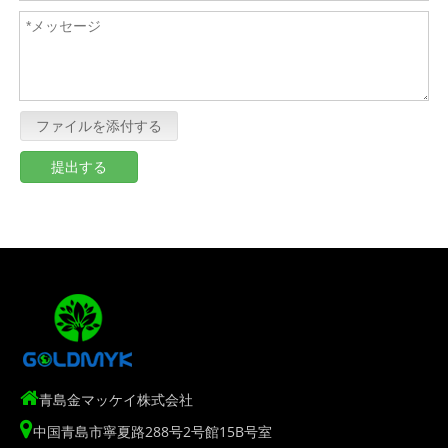
ファイルを添付する
提出する

青島金マッケイ株式会社

中国青島市寧夏路288号2号館15B号室