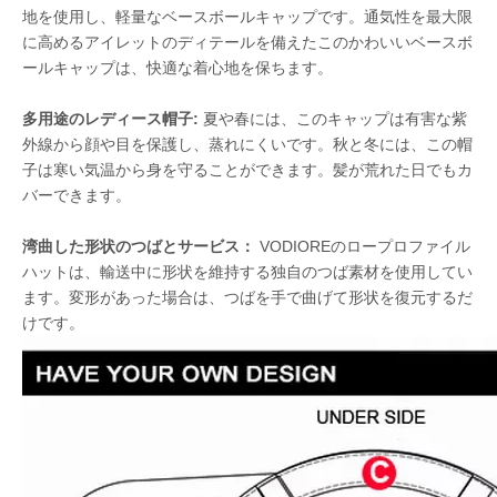
地を使用し、軽量なベースボールキャップです。通気性を最大限
に高めるアイレットのディテールを備えたこのかわいいベースボ
ールキャップは、快適な着心地を保ちます。
多用途のレディース帽子:
夏や春には、このキャップは有害な紫
外線から顔や目を保護し、蒸れにくいです。秋と冬には、この帽
子は寒い気温から身を守ることができます。髪が荒れた日でもカ
バーできます。
湾曲した形状のつばとサービス：
VODIOREのロープロファイル
ハットは、輸送中に形状を維持する独自のつば素材を使用してい
ます。変形があった場合は、つばを手で曲げて形状を復元するだ
けです。