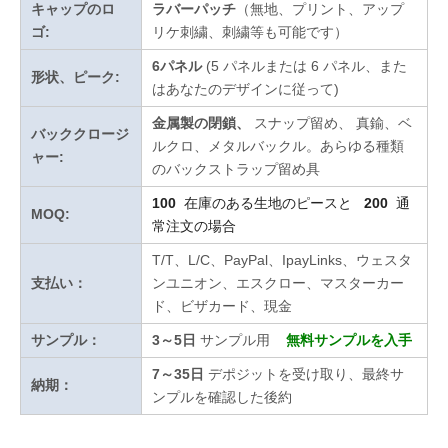
キャップのロ
ラバーパッチ
（無地、プリント、アップ
ゴ:
リケ刺繍、刺繍等も可能です）
6パネル
(5 パネルまたは 6 パネル、また
形状、ピーク:
はあなたのデザインに従って)
金属製の閉鎖、
スナップ留め、
真鍮、ベ
バッククロージ
ルクロ、メタルバックル。あらゆる種類
ャー:
のバックストラップ留め具
100
在庫のある生地のピースと
200
通
MOQ:
常注文の場合
T/T、L/C、PayPal、IpayLinks、ウェスタ
支払い：
ンユニオン、エスクロー、マスターカー
ド、ビザカード、現金
サンプル：
3～5日
サンプル用
無料サンプルを入手
7～35日
デポジットを受け取り、最終サ
納期：
ンプルを確認した後約