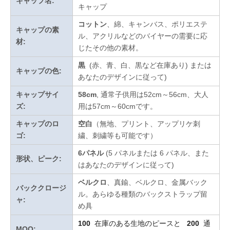
キャップ名:
キャップ
コットン
、綿、キャンバス、ポリエステ
キャップの素
ル、アクリルなどのバイヤーの需要に応
材:
じたその他の素材。
黒
(赤、青、白、黒など在庫あり)
または
キャップの色:
あなたのデザインに従って
)
キャップサイ
58cm
, 通常子供用は52cm～56cm、大人
ズ:
用は57cm～60cmです。
キャップのロ
空白
（無地、プリント、アップリケ刺
ゴ:
繍、刺繍等も可能です）
6パネル
(5 パネルまたは 6 パネル、また
形状、ピーク:
はあなたのデザインに従って)
ベルクロ
、真鍮、ベルクロ、金属バック
バッククロージ
ル。あらゆる種類のバックストラップ留
ャ:
め具
100
在庫のある生地のピースと
200
通
MOQ: