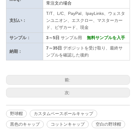
常注文の場合
T/T、L/C、PayPal、IpayLinks、ウェスタ
支払い：
ンユニオン、エスクロー、マスターカー
ド、ビザカード、現金
サンプル：
3～5日
サンプル用
無料サンプルを入手
7～35日
デポジットを受け取り、最終サ
納期：
ンプルを確認した後約
前:
次:
野球帽
カスタムベースボールキャップ
黒色のキャップ
コットンキャップ
空白の野球帽