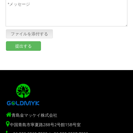
ファイルを添付する
提出する

青島金マッケイ株式会社

中国青島市寧夏路288号2号館15B号室