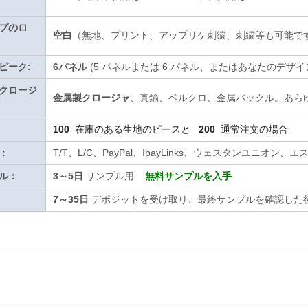
プのロ
空白
（無地、プリント、アップリケ刺繍、刺繍等も可能で
ピーク:
6パネル
(5 パネルまたは 6 パネル、またはあなたのデザイ
クロージ
金属製クロージャ
、真鍮、ベルクロ、金属バックル。あら
100
在庫のある生地のピースと
200
通常注文の場合
：
T/T、L/C、PayPal、IpayLinks、ウェスタンユニ
ル：
3～5日
サンプル用
無料サンプルを入手
7～35日
デポジットを受け取り、最終サンプルを確認した