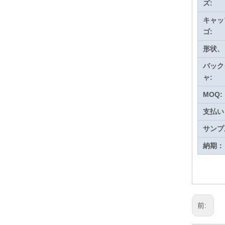
ズ:
キャッ
ゴ:
形状、
バック
ャ:
MOQ:
支払い
サンプ
納期：
前: