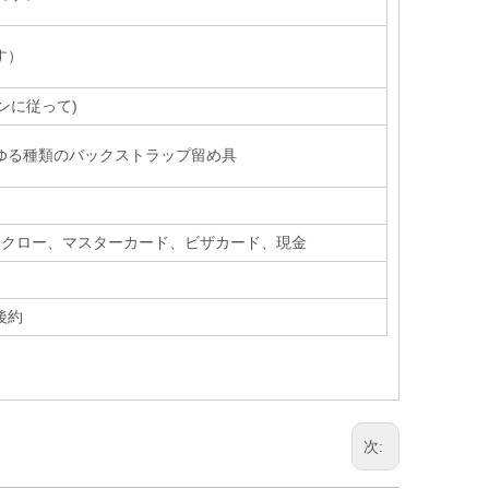
す）
ンに従って)
ゆる種類のバックストラップ留め具
オン、エスクロー、マスターカード、ビザカード、現金
後約
次: