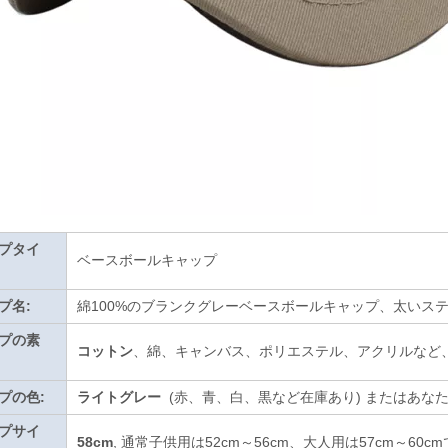
プタイ
ベースボールキャップ
プ名:
綿100%のブランクグレーベースボールキャップ、太いス
プの素
コットン
、綿、キャンバス、ポリエステル、アクリルなど
プの色:
ライトグレー
(赤、青、白、黒など在庫あり)
またはあな
プサイ
58cm
, 通常子供用は52cm～56cm、大人用は57cm～60c