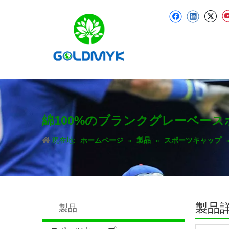
綿100%のブランクグレーベー
現在地:
ホームページ
»
製品
»
スポーツキャップ
製品
製品