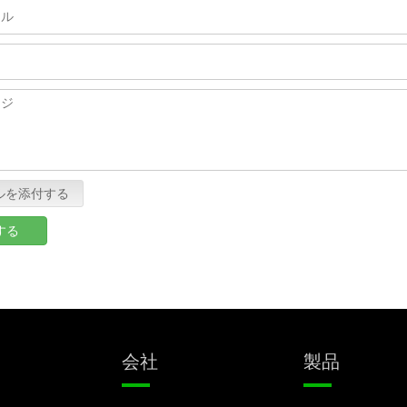
ルを添付する
する
製品
会社