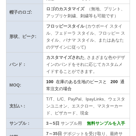
ロゴのカスタマイズ
（無地、プリント、
帽子のロゴ:
アップリケ刺繍、刺繍等も可能です）
フロッピースタイル
(カウボーイ スタイ
ル、フェドーラ スタイル、フロッピー ス
形状、ピーク:
タイル、パナマ スタイル、またはあなた
のデザインに従って)
カスタマイズされた
, さまざまな色やデザ
バンド：
インのバンドをそれに応じてカスタムメ
イドすることができます。
100
在庫のある生地のピースと
200
通
MOQ:
常注文の場合
T/T、L/C、PayPal、IpayLinks、ウェスタ
支払い：
ンユニオン、エスクロー、マスターカー
ド、ビザカード、現金
サンプル：
3～5日
サンプル用
無料サンプルを入手
7～35日
デポジットを受け取り、最終サ