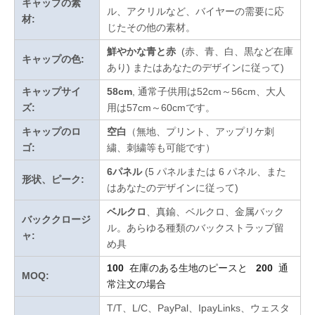
キャップの素
ル、アクリルなど、バイヤーの需要に応
材:
じたその他の素材。
鮮やかな青と赤
(赤、青、白、黒など在庫
キャップの色:
あり)
またはあなたのデザインに従って
)
キャップサイ
58cm
, 通常子供用は52cm～56cm、大人
ズ:
用は57cm～60cmです。
キャップのロ
空白
（無地、プリント、アップリケ刺
ゴ:
繍、刺繍等も可能です）
6パネル
(5 パネルまたは 6 パネル、また
形状、ピーク:
はあなたのデザインに従って)
ベルクロ
、真鍮、ベルクロ、金属バック
バッククロージ
ル。あらゆる種類のバックストラップ留
ャ:
め具
100
在庫のある生地のピースと
200
通
MOQ:
常注文の場合
T/T、L/C、PayPal、IpayLinks、ウェスタ