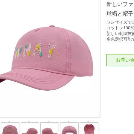
新しいファッ
球帽と帽子
ワンサイズで
コットン10
新しい刺繍技
多色選択可能
お問い