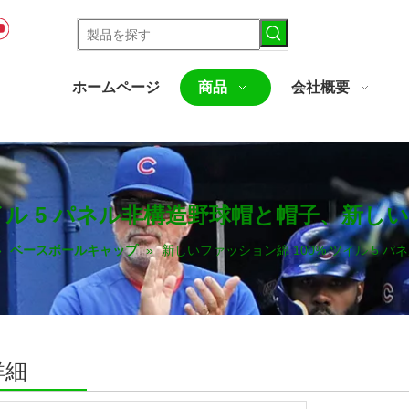
ホームページ
商品
会社概要
ツイル 5 パネル非構造野球帽と帽子、新し
»
ベースボールキャップ
»
新しいファッション綿 100% ツイル 5
詳細