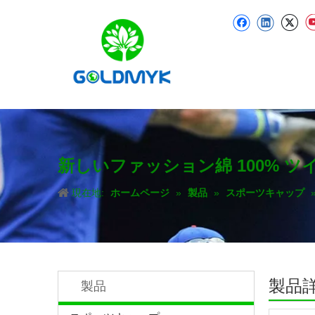
新しいファッション綿 100% 
現在地:
ホームページ
»
製品
»
スポーツキャップ
製品
製品