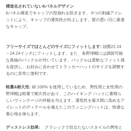
構造化されていない6パネルデザイン
6パネル構造でキャップの型崩れを防ぎます。 6つの刺繍アイレ
ットにより、キャップの通気性が向上します。髪の悪い日に最適
なキャップ。
フリーサイズでほとんどのサイズにフィットします:
頭囲22.24
～24.24インチにフィットします。また、各野球帽には調節可能
な真鍮のバックルが付いています。バックルは柔軟なフィット感
を提供し、お好みに合わせてトラッカーハットのサイズを調整す
るのに非常に便利です。
軽量&耐久性:
綿 100% を使用しているため、男性用と女性用の
野球帽は軽量で耐久性があり、このハイキング ハットに素晴ら
しいヴィンテージの外観を与えます。通気性を最大限に高めるア
イレットのディテールを備えたこのランニングハットは、快適な
着心地を保ちます。
ディストレス効果:
クラシックで目立たないスタイルの男性と