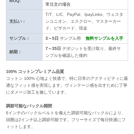
MOQ:
常注文の場合
T/T、L/C、PayPal、IpayLinks、ウェスタ
支払い：
ンユニオン、エスクロー、マスターカー
ド、ビザカード、現金
サンプル：
3～5日
サンプル用
無料サンプルを入手
7～35日
デポジットを受け取り、最終サ
納期：
ンプルを確認した後約
100% コットンプレミアム品質
コットン 100% 心地よく快適で、特に日常のアクティビティに最
適なフィット感を実現します。ヴィンテージ感を出すために丁寧
にダメージ加工を施しています。
調節可能なバックル開閉
6インチのバックルベルトを備えた調節可能なバックルにより、
頭囲は2インチ以上調節可能です。フリーサイズで毎日快適にフ
ィットします。