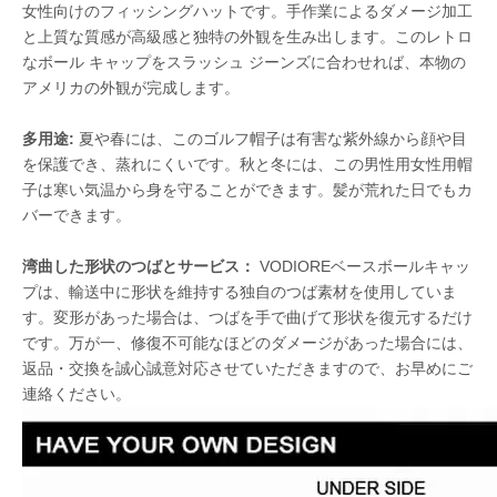
女性向けのフィッシングハットです。手作業によるダメージ加工
と上質な質感が高級感と独特の外観を生み出します。このレトロ
なボール キャップをスラッシュ ジーンズに合わせれば、本物の
アメリカの外観が完成します。
多用途:
夏や春には、このゴルフ帽子は有害な紫外線から顔や目
を保護でき、蒸れにくいです。秋と冬には、この男性用女性用帽
子は寒い気温から身を守ることができます。髪が荒れた日でもカ
バーできます。
湾曲した形状のつばとサービス：
VODIOREベースボールキャッ
プは、輸送中に形状を維持する独自のつば素材を使用していま
す。変形があった場合は、つばを手で曲げて形状を復元するだけ
です。万が一、修復不可能なほどのダメージがあった場合には、
返品・交換を誠心誠意対応させていただきますので、お早めにご
連絡ください。