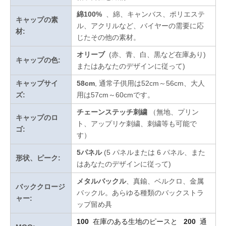
綿100%
、綿、キャンバス、ポリエステ
キャップの素
ル、アクリルなど、バイヤーの需要に応
材:
じたその他の素材。
オリーブ
(赤、青、白、黒など在庫あり)
キャップの色:
またはあなたのデザインに従って
)
キャップサイ
58cm
, 通常子供用は52cm～56cm、大人
ズ:
用は57cm～60cmです。
チェーンステッチ刺繍
（無地、プリン
キャップのロ
ト、アップリケ刺繍、刺繍等も可能で
ゴ:
す）
5パネル
(5 パネルまたは 6 パネル、また
形状、ピーク:
はあなたのデザインに従って)
メタルバックル
、真鍮、ベルクロ、金属
バッククロージ
バックル。あらゆる種類のバックストラ
ャー:
ップ留め具
100
在庫のある生地のピースと
200
通