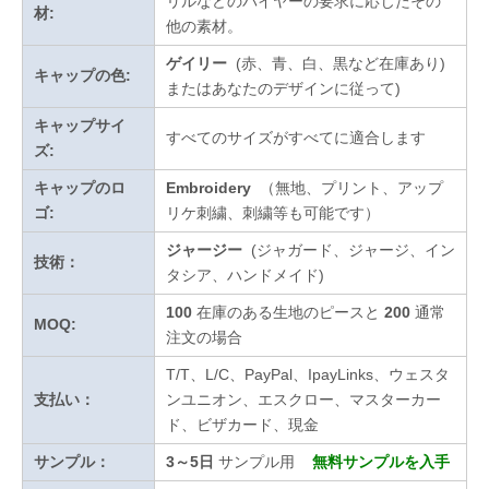
リルなどのバイヤーの要求に応じたその
材:
他の素材。
ゲイリー
(赤、青、白、黒など在庫あり)
キャップの色:
またはあなたのデザインに従って
)
キャップサイ
すべてのサイズがすべてに適合します
ズ:
キャップのロ
Embroidery
（無地、プリント、アップ
ゴ:
リケ刺繍、刺繍等も可能です）
ジャージー
(ジャガード、ジャージ、イン
技術：
タシア、ハンドメイド)
100
在庫のある生地のピースと
200
通常
MOQ:
注文の場合
T/T、L/C、PayPal、IpayLinks、ウェスタ
支払い：
ンユニオン、エスクロー、マスターカー
ド、ビザカード、現金
サンプル：
3～5日
サンプル用
無料サンプルを入手