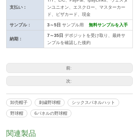
T/T、L/C、PayPal、IpayLinks、ウェスタ
支払い：
ンユニオン、エスクロー、マスターカー
ド、ビザカード、現金
サンプル：
3～5日
サンプル用
無料サンプルを入手
7～35日
デポジットを受け取り、最終サ
納期：
ンプルを確認した後約
前:
次:
卸売帽子
刺繍野球帽
シックスパネルハット
野球帽
6パネルの野球帽
関連製品