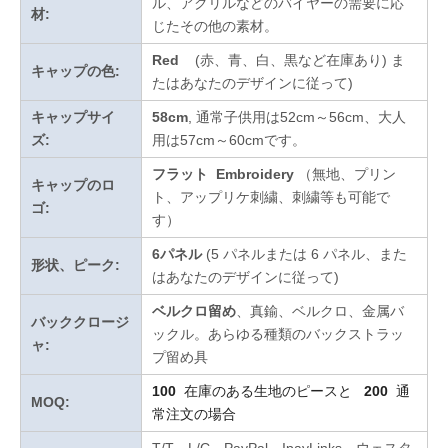
ル、アクリルなどのバイヤーの需要に応
材:
じたその他の素材。
Red
(赤、青、白、黒など在庫あり)
ま
キャップの色:
たはあなたのデザインに従って
)
キャップサイ
58cm
, 通常子供用は52cm～56cm、大人
ズ:
用は57cm～60cmです。
フラット Embroidery
（無地、プリン
キャップのロ
ト、アップリケ刺繍、刺繍等も可能で
ゴ:
す）
6パネル
(5 パネルまたは 6 パネル、また
形状、ピーク:
はあなたのデザインに従って)
ベルクロ留め
、真鍮、ベルクロ、金属バ
バッククロージ
ックル。あらゆる種類のバックストラッ
ャ:
プ留め具
100
在庫のある生地のピースと
200
通
MOQ:
常注文の場合