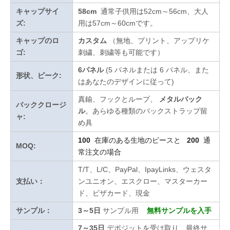
キャップサイ
58cm
通常子供用は52cm～56cm、大人
ズ:
用は57cm～60cmです。
キャップのロ
カスタム
（無地、プリント、アップリケ
ゴ:
刺繍、刺繍等も可能です）
6パネル
(5 パネルまたは 6 パネル、また
形状、ピーク:
はあなたのデザインに従って)
真鍮、フックとループ、
メタルバック
バッククロージ
ル
。あらゆる種類のバックストラップ留
ャ:
め具
100
在庫のある生地のピースと
200
通
MOQ:
常注文の場合
T/T、L/C、PayPal、IpayLinks、ウェスタ
支払い：
ンユニオン、エスクロー、マスターカー
ド、ビザカード、現金
サンプル：
3～5日
サンプル用
無料サンプルを入手
7～35日
デポジットを受け取り、最終サ