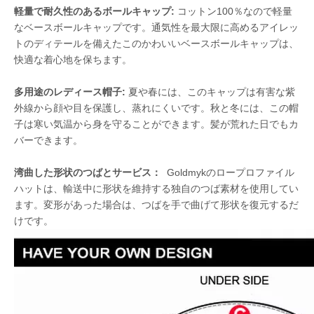
軽量で耐久性のあるボールキャップ:
コットン100％なので軽量
なベースボールキャップです。通気性を最大限に高めるアイレッ
トのディテールを備えたこのかわいいベースボールキャップは、
快適な着心地を保ちます。
多用途のレディース帽子:
夏や春には、このキャップは有害な紫
外線から顔や目を保護し、蒸れにくいです。秋と冬には、この帽
子は寒い気温から身を守ることができます。髪が荒れた日でもカ
バーできます。
湾曲した形状のつばとサービス：
Goldmykのロープロファイル
ハットは、輸送中に形状を維持する独自のつば素材を使用してい
ます。変形があった場合は、つばを手で曲げて形状を復元するだ
けです。