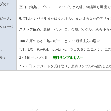
プのロ
空白
（無地、プリント、アップリケ刺繍、刺繍等も可能で
ピーク:
6パネル
(5 パネルまたは 6 パネル、またはあなたのデザイ
クロージ
スナップ留め
、真鍮、ベルクロ、金属バックル。あらゆる
100
在庫のある生地のピースと
200
通常注文の場合
：
T/T、L/C、PayPal、IpayLinks、ウェスタンユニ
ル：
3～5日
サンプル用
無料サンプルを入手
7～35日
デポジットを受け取り、最終サンプルを確認した