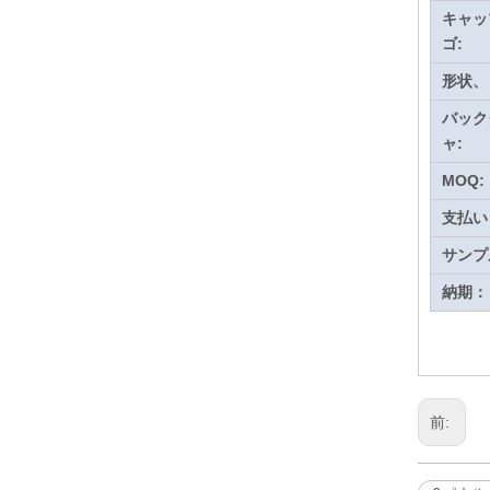
キャッ
ゴ:
形状、
バック
ャ:
MOQ:
支払い
サンプ
納期：
前: