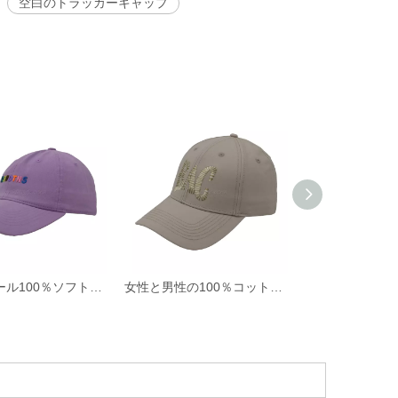
空白のトラッカーキャップ
ホットセール100％ソフトコットンツイルファブリック非構造化野球帽と3Dシリコンプリント付きの帽子
女性と男性の100％コットン野球帽ロープカスタム刺繍シルクプリント6パネルキャップメタルバックルクロージャー