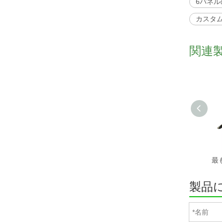
6パネ
カスタ
関連
製品