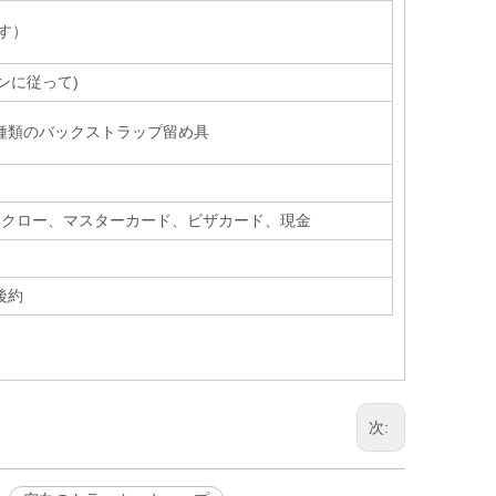
す）
ンに従って)
種類のバックストラップ留め具
オン、エスクロー、マスターカード、ビザカード、現金
後約
次: