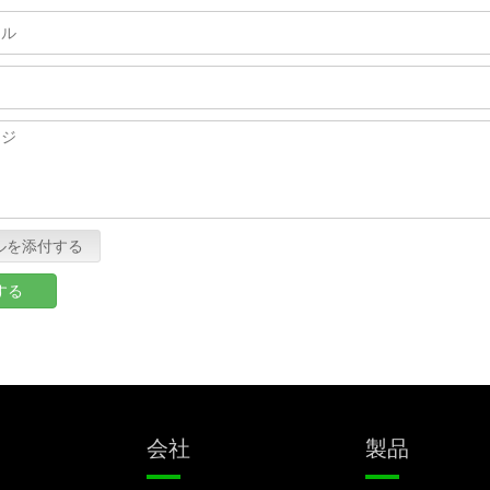
ルを添付する
する
製品
会社