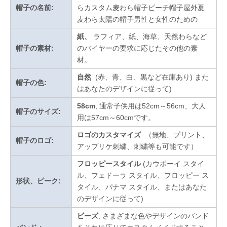
帽子の名前:
らカスタム麦わら帽子ビーチ帽子屋外夏
麦わら太陽の帽子男性と女性のための
紙、
ラフィア、紙、海草、天然わらなど
帽子の素材:
のバイヤーの要求に応じたその他の素
材。
自然
(赤、青、白、黒など在庫あり)
また
帽子の色:
はあなたのデザインに従って
)
58cm
, 通常子供用は52cm～56cm、大人
帽子のサイズ:
用は57cm～60cmです。
ロゴのカスタマイズ
（無地、プリント、
帽子のロゴ:
アップリケ刺繍、刺繍等も可能です）
フロッピースタイル
(カウボーイ スタイ
ル、フェドーラ スタイル、フロッピー ス
形状、ピーク:
タイル、パナマ スタイル、またはあなた
のデザインに従って)
ビーズ
, さまざまな色やデザインのバンド