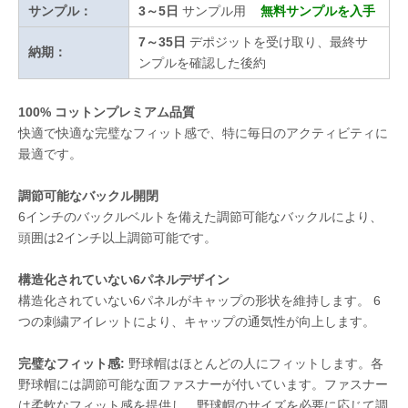
サンプル：
3～5日
サンプル用
無料サンプルを入手
7～35日
デポジットを受け取り、最終サ
納期：
ンプルを確認した後約
100% コットンプレミアム品質
快適で快適な完璧なフィット感で、特に毎日のアクティビティに
最適です。
調節可能なバックル開閉
6インチのバックルベルトを備えた調節可能なバックルにより、
頭囲は2インチ以上調節可能です。
構造化されていない6パネルデザイン
構造化されていない6パネルがキャップの形状を維持します。 6
つの刺繍アイレットにより、キャップの通気性が向上します。
完璧なフィット感:
野球帽はほとんどの人にフィットします。各
野球帽には調節可能な面ファスナーが付いています。ファスナー
は柔軟なフィット感を提供し、野球帽のサイズを必要に応じて調