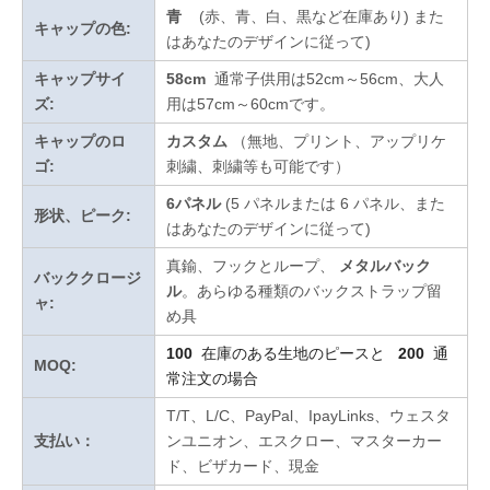
青
(赤、青、白、黒など在庫あり)
また
キャップの色:
はあなたのデザインに従って
)
キャップサイ
58cm
通常子供用は52cm～56cm、大人
ズ:
用は57cm～60cmです。
キャップのロ
カスタム
（無地、プリント、アップリケ
ゴ:
刺繍、刺繍等も可能です）
6パネル
(5 パネルまたは 6 パネル、また
形状、ピーク:
はあなたのデザインに従って)
真鍮、フックとループ、
メタルバック
バッククロージ
ル
。あらゆる種類のバックストラップ留
ャ:
め具
100
在庫のある生地のピースと
200
通
MOQ:
常注文の場合
T/T、L/C、PayPal、IpayLinks、ウェスタ
支払い：
ンユニオン、エスクロー、マスターカー
ド、ビザカード、現金