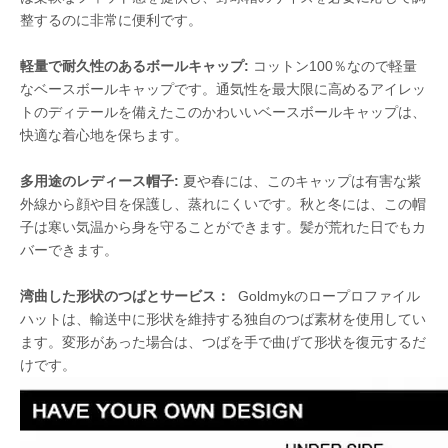
整するのに非常に便利です。
軽量で耐久性のあるボールキャップ:
コットン100％なので軽量
なベースボールキャップです。通気性を最大限に高めるアイレッ
トのディテールを備えたこのかわいいベースボールキャップは、
快適な着心地を保ちます。
多用途のレディース帽子:
夏や春には、このキャップは有害な紫
外線から顔や目を保護し、蒸れにくいです。秋と冬には、この帽
子は寒い気温から身を守ることができます。髪が荒れた日でもカ
バーできます。
湾曲した形状のつばとサービス：
Goldmykのロープロファイル
ハットは、輸送中に形状を維持する独自のつば素材を使用してい
ます。変形があった場合は、つばを手で曲げて形状を復元するだ
けです。