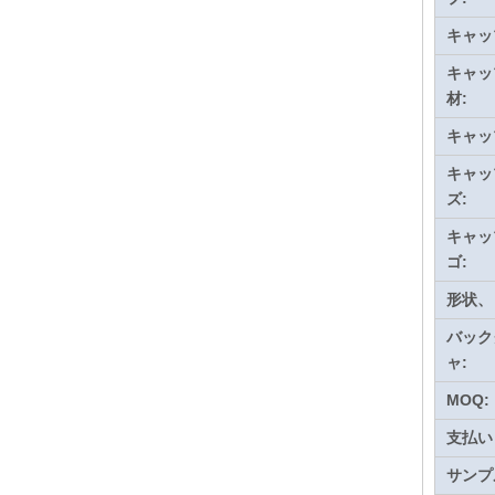
キャッ
キャッ
材:
キャッ
キャッ
ズ:
キャッ
ゴ:
形状、
バック
ャ:
MOQ:
支払い
サンプ