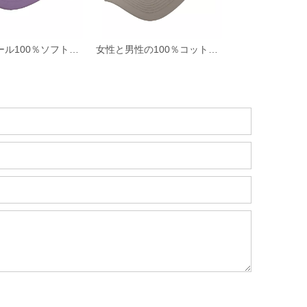
ホットセール100％ソフトコットンツイルファブリック非構造化野球帽と3Dシリコンプリント付きの帽子
女性と男性の100％コットン野球帽ロープカスタム刺繍シルクプリント6パネルキャップメタルバックルクロージャー