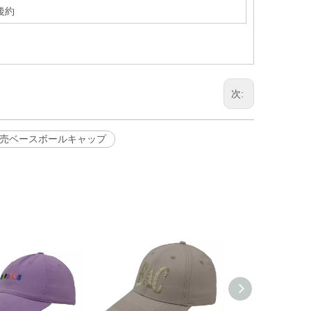
後約
次:
売ベースボールキャップ