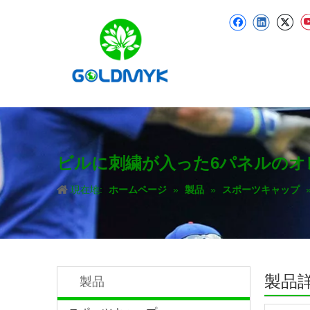
ビルに刺繍が入った6パネルのオ
現在地:
ホームページ
»
製品
»
スポーツキャップ
製品
製品