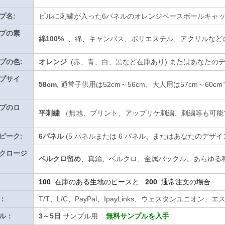
プ名:
ビルに刺繍が入った6パネルのオレンジベースボールキャ
プの素
綿100%
、綿、キャンバス、ポリエステル、アクリルなど
プの色:
オレンジ
(赤、青、白、黒など在庫あり)
またはあなたの
プサイ
58cm
, 通常子供用は52cm～56cm、大人用は57cm～60c
プのロ
平刺繍
（無地、プリント、アップリケ刺繍、刺繍等も可能
ピーク:
6パネル
(5 パネルまたは 6 パネル、またはあなたのデザイ
クロージ
ベルクロ留め
、真鍮、ベルクロ、金属バックル。あらゆる
100
在庫のある生地のピースと
200
通常注文の場合
：
T/T、L/C、PayPal、IpayLinks、ウェスタンユニ
ル：
3～5日
サンプル用
無料サンプルを入手