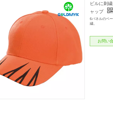
ビルに刺繍
ャップ
6パネルのベ
繍。
お問い