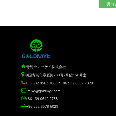
提出

青島金マッケイ株式会社

中国青島市寧夏路288号2号館15B号室

+86 532 8562 7088 / +86 532 8597 7328

mike@goldmyk.com

+86 139 0642 9753

+86 532 8578 6029