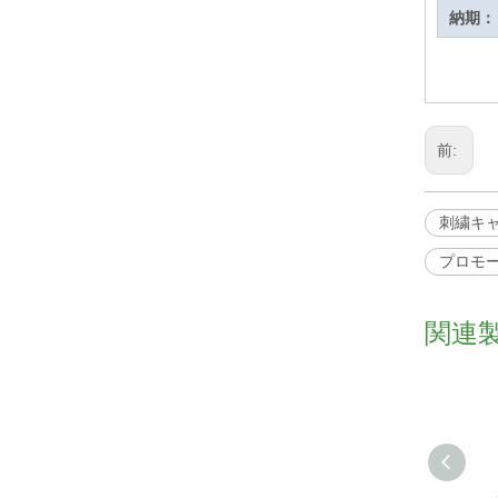
納期：
前:
刺繍キ
プロモ
関連