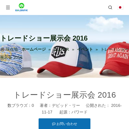
トレードショー展示会 2016
現在地:
ホームページ
»
ニュース
»
イベント
»
トレードショー
展示会 2016
トレードショー展示会 2016
数ブラウズ：
0
著者：デビッド・リー 公開された： 2016-
11-17 起源：
パワード
お問い合わせ