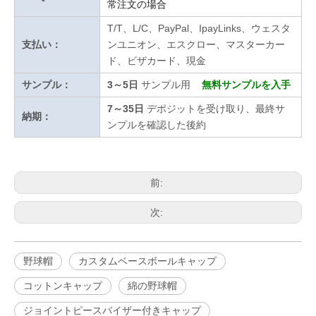
常注文の場合
T/T、L/C、PayPal、IpayLinks、ウェスタ
支払い：
ンユニオン、エスクロー、マスターカー
ド、ビザカード、現金
サンプル：
3～5日
サンプル用
無料サンプルを入手
7～35日
デポジットを受け取り、最終サ
納期：
ンプルを確認した後約
前:
次:
野球帽
カスタムベースボールキャップ
コットンキャップ
綿の野球帽
ジョイントピースバイザー付きキャップ