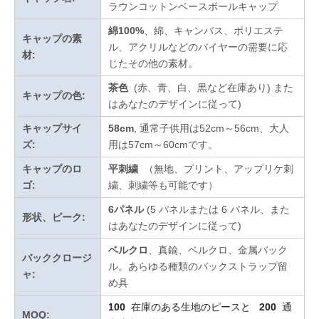
ラウンコットンベースボールキャップ
綿100%
、綿、キャンバス、ポリエステ
キャップの素
ル、アクリルなどのバイヤーの需要に応
材:
じたその他の素材。
茶色
(赤、青、白、黒など在庫あり)
また
キャップの色:
はあなたのデザインに従って
)
キャップサイ
58cm
, 通常子供用は52cm～56cm、大人
ズ:
用は57cm～60cmです。
キャップのロ
平刺繍
（無地、プリント、アップリケ刺
ゴ:
繍、刺繍等も可能です）
6パネル
(5 パネルまたは 6 パネル、また
形状、ピーク:
はあなたのデザインに従って)
ベルクロ
、真鍮、ベルクロ、金属バック
バッククロージ
ル。あらゆる種類のバックストラップ留
ャ:
め具
100
在庫のある生地のピースと
200
通
MOQ: