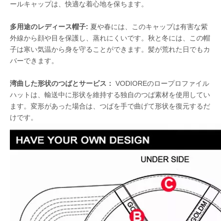
ールキャップは、快適な着心地を保ちます。
多用途のレディース帽子:
夏や春には、このキャップは有害な紫
外線から顔や目を保護し、蒸れにくいです。秋と冬には、この帽
子は寒い気温から身を守ることができます。髪が荒れた日でもカ
バーできます。
湾曲した形状のつばとサービス：
VODIOREのロープロファイル
ハットは、輸送中に形状を維持する独自のつば素材を使用してい
ます。変形があった場合は、つばを手で曲げて形状を復元するだ
けです。