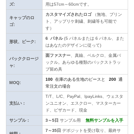
ズ:
用は57cm～60cmです。
カスタマイズされたロゴ
（無地、プリン
キャップのロ
ト、アップリケ刺繍、刺繍等も可能で
ゴ:
す）
6 パネル
(5 パネルまたは 6 パネル、また
形状、ピーク:
はあなたのデザインに従って)
面ファスナー
、真鍮、ベルクロ、金属バ
バッククロージ
ックル。あらゆる種類のバックストラッ
ャ:
プ留め具
100
在庫のある生地のピースと
200
通
MOQ:
常注文の場合
T/T、L/C、PayPal、IpayLinks、ウェスタ
支払い：
ンユニオン、エスクロー、マスターカー
ド、ビザカード、現金
サンプル：
3～5日
サンプル用
無料サンプルを入手
7～35日
デポジットを受け取り、最終サ
納期：