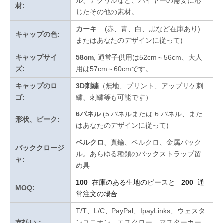
ル、アクリルなど、バイヤーの需要に応
材:
じたその他の素材。
カーキ
(赤、青、白、黒など在庫あり)
キャップの色:
またはあなたのデザインに従って
)
キャップサイ
58cm
, 通常子供用は52cm～56cm、大人
ズ:
用は57cm～60cmです。
キャップのロ
3D刺繍
（無地、プリント、アップリケ刺
ゴ:
繍、刺繍等も可能です）
6パネル
(5 パネルまたは 6 パネル、また
形状、ピーク:
はあなたのデザインに従って)
ベルクロ
、真鍮、ベルクロ、金属バック
バッククロージ
ル。あらゆる種類のバックストラップ留
ャ:
め具
100
在庫のある生地のピースと
200
通
MOQ:
常注文の場合
T/T、L/C、PayPal、IpayLinks、ウェスタ
支払い：
ンユニオン、エスクロー、マスターカー