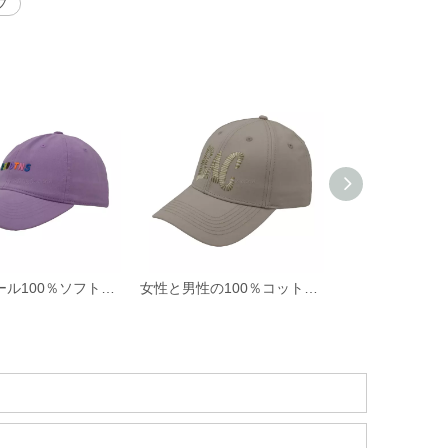
プ
ホットセール100％ソフトコットンツイルファブリック非構造化野球帽と3Dシリコンプリント付きの帽子
女性と男性の100％コットン野球帽ロープカスタム刺繍シルクプリント6パネルキャップメタルバックルクロージャー