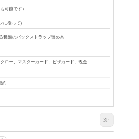
も可能です）
ンに従って)
る種類のバックストラップ留め具
オン、エスクロー、マスターカード、ビザカード、現金
後約
次: