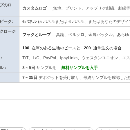
プのロ
カスタムロゴ
（無地、プリント、アップリケ刺繍、刺繍等
ピーク:
6パネル
(5 パネルまたは 6 パネル、またはあなたのデザイ
クロージ
フックとループ
、真鍮、ベルクロ、金属バックル。あらゆ
100
在庫のある生地のピースと
200
通常注文の場合
：
T/T、L/C、PayPal、IpayLinks、ウェスタンユニ
ル：
3～5日
サンプル用
無料サンプルを入手
7～35日
デポジットを受け取り、最終サンプルを確認した