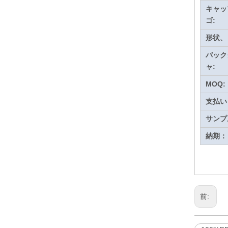
キャッ
ゴ:
形状、
バック
ャ:
MOQ:
支払い
サンプ
納期：
前: