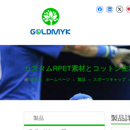
カスタムRPET素材とコットン
現在地:
ホームページ
»
製品
»
スポーツキャップ
製品
製品