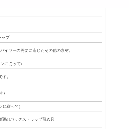
キャップ
、バイヤーの需要に応じたその他の素材。
インに従って
)
mです。
す）
ンに従って)
種類のバックストラップ留め具