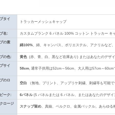
プタイ
トラッカーメッシュキャップ
プ名:
カスタムブランク 6 パネル 100% コットン トラッカー 
プの素
綿100%
、綿、キャンバス、ポリエステル、アクリルなど
プの色:
黄色
(赤、青、白、黒など在庫あり)
またはあなたのデザ
プサイ
58cm
, 通常子供用は52cm～56cm、大人用は57cm～60c
プのロ
空白
（無地、プリント、アップリケ刺繍、刺繍等も可能で
ピーク:
6パネル
(5 パネルまたは 6 パネル、またはあなたのデザイ
クロージ
スナップ留め
、真鍮、ベルクロ、金属バックル。あらゆる